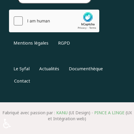
Mentions légales
RGPD
Le Syfal
Actualités
Documenthèque
Contact
Fabriqué avec passion par :
KANU
(UI Design) -
PINCE A LINGE
(UX
♿
et Intégration web)