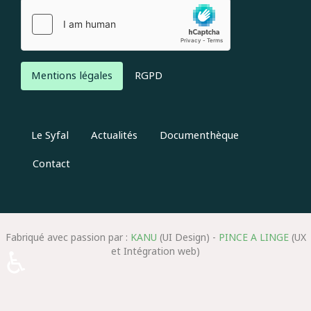
Mentions légales
RGPD
Le Syfal
Actualités
Documenthèque
Contact
Fabriqué avec passion par :
KANU
(UI Design) -
PINCE A LINGE
(UX
♿
et Intégration web)